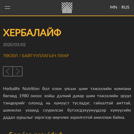
MN
/
RUS
ХЕРБАЛАЙФ
2020/03/02
ТӨСӨЛ
/ БАЙГУУЛЛАГЫН ПИАР
Herbalife Nutrition бол олон улсын шим тэжээлийн компани
бөгөөд 1980 оноос хойш дэлхий даяар шим тэжээлийн эрүүл
тэнцвэрийг олоход нь хүмүүст тусладаг, гайхалтай амттай,
шинжлэх ухаанд суурилсан бүтээгдэхүүнүүдээр хүмүүсийн
дадал зуршлыг эерэгээр өөрчлөх зорилготой ажиллаж байна.